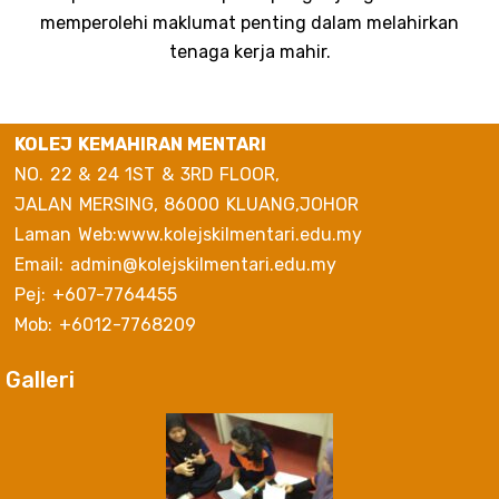
memperolehi maklumat penting dalam melahirkan
tenaga kerja mahir.
KOLEJ KEMAHIRAN MENTARI
NO. 22 & 24 1ST & 3RD FLOOR,
JALAN MERSING, 86000 KLUANG,JOHOR
Laman Web:www.kolejskilmentari.edu.my
Email: admin@kolejskilmentari.edu.my
Pej: +607-7764455
Mob: +6012-7768209
Galleri