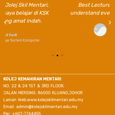
Best Lecturers. They helped us
understand everything very patiently.
En.Azman
Diploma Student
KOLEJ KEMAHIRAN MENTARI
NO. 22 & 24 1ST & 3RD FLOOR,
JALAN MERSING, 86000 KLUANG,JOHOR
Laman Web:www.kolejskilmentari.edu.my
Email: admin@kolejskilmentari.edu.my
Pej: +607-7764455